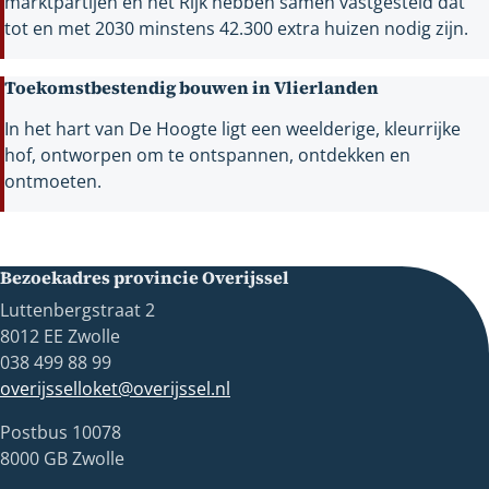
marktpartijen en het Rijk hebben samen vastgesteld dat
tot en met 2030 minstens 42.300 extra huizen nodig zijn.
Toekomstbestendig bouwen in Vlierlanden
In het hart van De Hoogte ligt een weelderige, kleurrijke
hof, ontworpen om te ontspannen, ontdekken en
ontmoeten.
Bezoekadres provincie Overijssel
Luttenbergstraat 2
8012 EE Zwolle
038 499 88 99
overijsselloket@overijssel.nl
Postbus 10078
8000 GB Zwolle