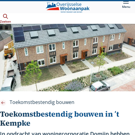
Direct
Menu
naar
Openen
hoofdinhoud
Zoeken
Toekomstbestendig bouwen
Toekomstbestendig bouwen in ’t
Kempke
In opdracht van woningcorporatie Domijn hebben