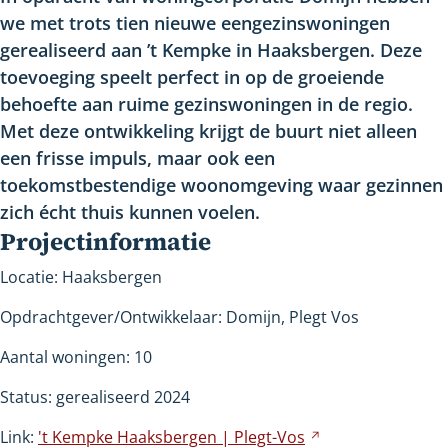
we met trots tien nieuwe eengezinswoningen
gerealiseerd aan ’t Kempke in Haaksbergen. Deze
toevoeging speelt perfect in op de groeiende
behoefte aan ruime gezinswoningen in de regio.
Met deze ontwikkeling krijgt de buurt niet alleen
een frisse impuls, maar ook een
toekomstbestendige woonomgeving waar gezinnen
zich écht thuis kunnen voelen.
Projectinformatie
Locatie: Haaksbergen
Opdrachtgever/Ontwikkelaar: Domijn, Plegt Vos
Aantal woningen: 10
Status: gerealiseerd 2024
Link:
't Kempke Haaksbergen |
Plegt-Vos
Verwijst