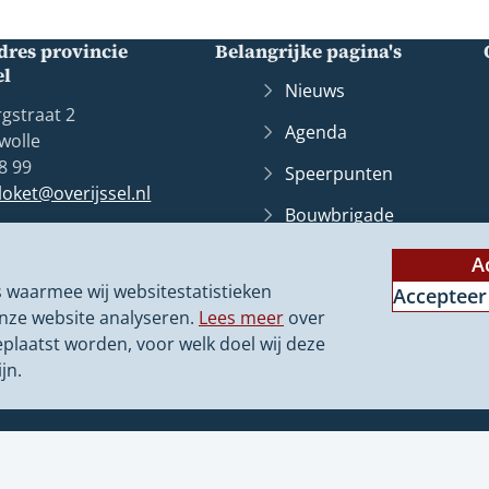
res provincie
Belangrijke pagina's
el
Nieuws
gstraat 2
Agenda
wolle
8 99
Speerpunten
lloket@overijssel.nl
Bouwbrigade
10078
Subsidies
A
Zwolle
 waarmee wij websitestatistieken
Accepteer
Dashboard en
nze website analyseren.
Lees meer
over
onderzoek
eplaatst worden, voor welk doel wij deze
Contact
jn.