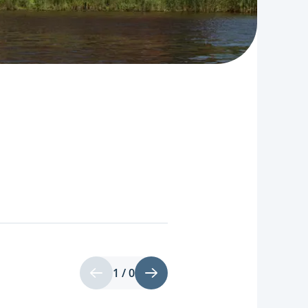
1 / 0
Pagina
Vorige
Volgende
1
pagina
pagina
van